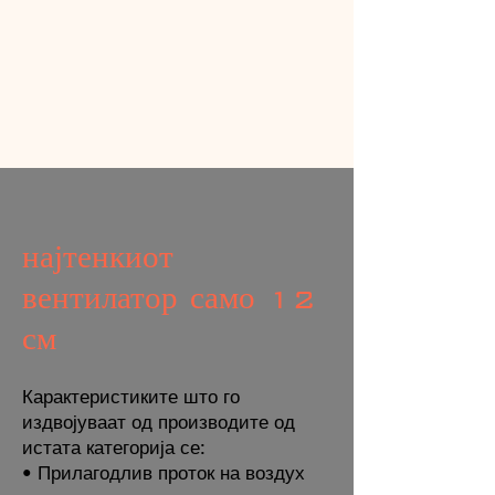
најтенкиот
вентилатор само 12
см
Карактеристиките што го
издвојуваат од производите од
истата категорија се:
• Прилагодлив проток на воздух