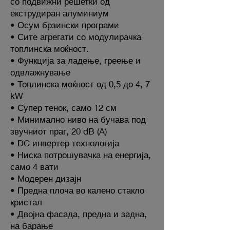
со подвижни решетки од
екструдиран алуминиум
• Осум брзински програми
• Сите агрегати со модулирачка
топлинска моќност.
• Функција за ладење, греење и
одвлажнување
• Топлинска моќност од 0,5 до 4, 7
kW
• Супер тенок, само 12 см
• Минимално ниво на бучава под
звучниот праг, 20 dB (A)
• DC инвертер технологија
• Ниска потрошувачка на енергија,
само 4 вати
• Модерен дизајн
• Предна плоча во калено стакло
кристал
• Двојна фасада, предна и задна,
на барање