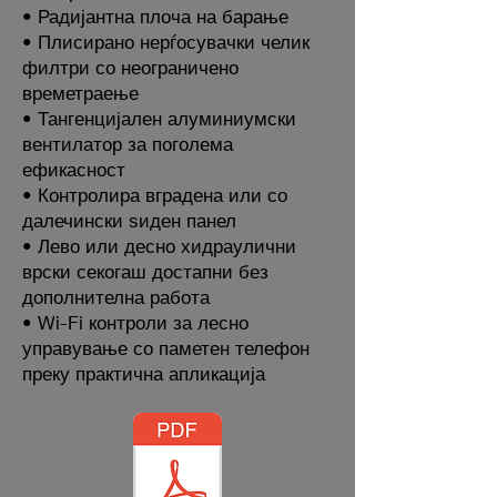
• Радијантна плоча на барање
• Плисирано нерѓосувачки челик
филтри со неограничено
времетраење
• Тангенцијален алуминиумски
вентилатор за поголема
ефикасност
• Контролира вградена или со
далечински ѕиден панел
• Лево или десно хидраулични
врски секогаш достапни без
дополнителна работа
• Wi-Fi контроли за лесно
управување со паметен телефон
преку практична апликација