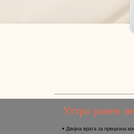
Ултра рамен ве
• Двојна врата за прецизна ко