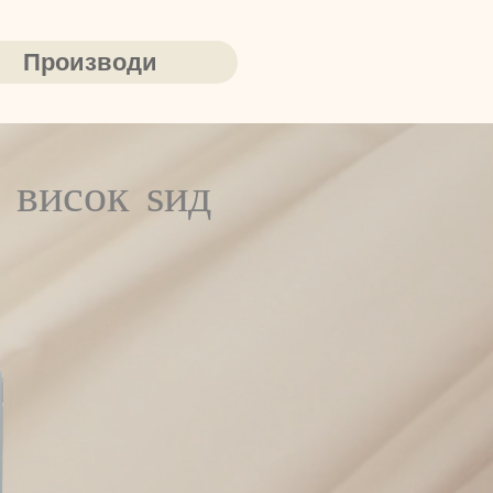
Производи
 висок ѕид