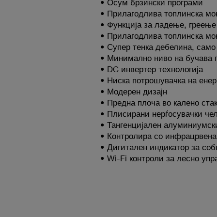
• Осум брзински програми
• Прилагодлива топлинска мо
• Функција за ладење, греењ
• Прилагодлива топлинска моќ
• Супер тенка дебелина, само
• Минимално ниво на бучава по
• DC инвертер технологија
• Ниска потрошувачка на енерг
• Модерен дизајн
• Предна плоча во калено ста
• Плисирани нерѓосувачки че
• Тангенцијален алуминиумск
• Контролира со инфрацрвена
• Дигитален индикатор за соб
• Wi-Fi контроли за лесно уп