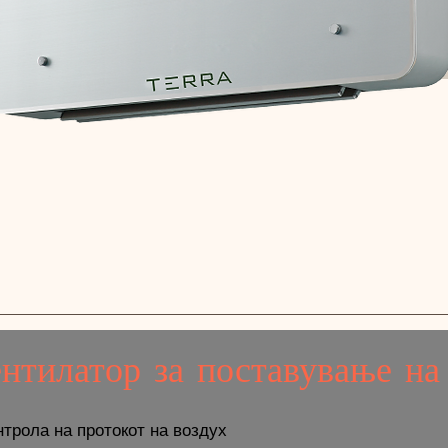
нтилатор за поставување на
нтрола на протокот на воздух