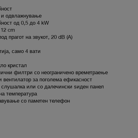
ќност
е и одвлажнување
ност од 0,5 до 4 kW
 12 cm
д прагот на звукот, 20 dB (A)
ија, само 4 вати
кло кристал
лични филтри со неограничено времетраење
и вентилатор за поголема ефикасност
 слушалка или со далечински ѕиден панел
на температура
равување со паметен телефон