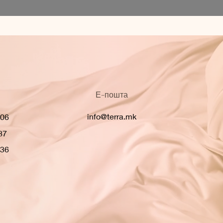
Е-пошта
info@terra.mk
306
87
636